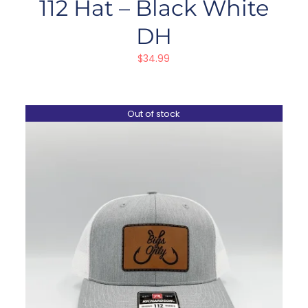
112 Hat – Black White
DH
$
34.99
Out of stock