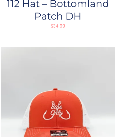
112 Hat – Bottomland
Patch DH
$
34.99