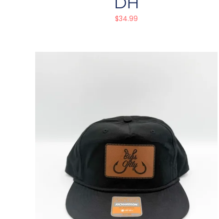
DH
$
34.99