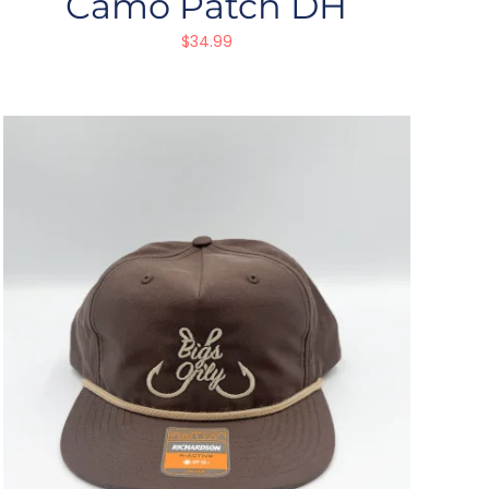
Camo Patch DH
$
34.99