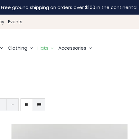
Free ground shipping on orders over $100 in the continental 
cy
Events
Clothing
Hats
Accessories