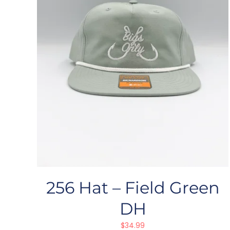
256 Hat – Field Green
DH
$
34.99