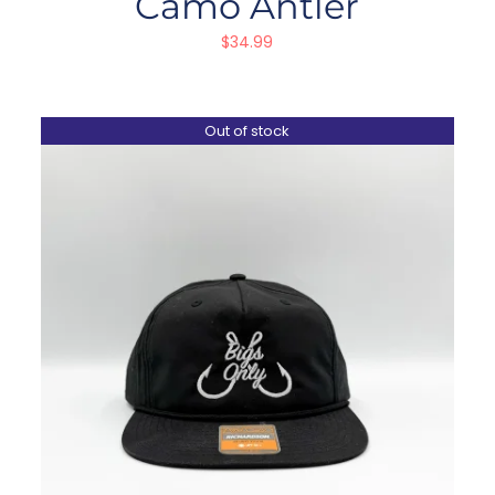
Camo Antler
$
34.99
Out of stock